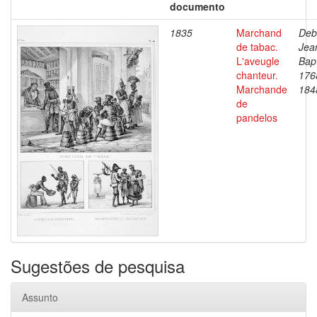
documento
1835
Marchand
Deb
de tabac.
Jea
L'aveugle
Bapt
chanteur.
176
Marchande
184
de
pandelos
Sugestões de pesquisa
Assunto