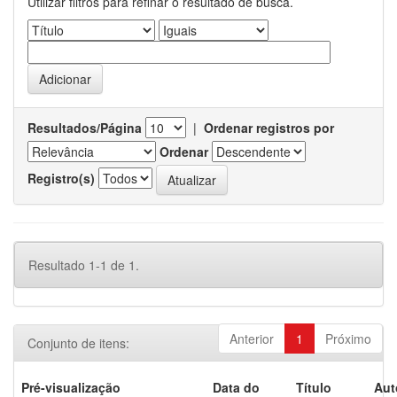
Utilizar filtros para refinar o resultado de busca.
Resultados/Página
|
Ordenar registros por
Ordenar
Registro(s)
Resultado 1-1 de 1.
Anterior
1
Próximo
Conjunto de itens:
Pré-visualização
Data do
Título
Aut