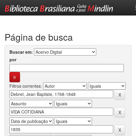
Skip
navigation
Página de busca
Buscar em:
por
Filtros correntes: