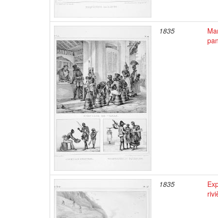
1835
Mar
pan
1835
Exp
riv