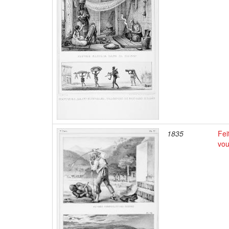
1835
Fei
vo