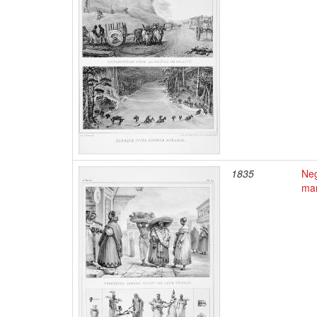
1835
Neg
mar