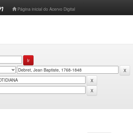
-->
Página inicial do Acervo Digital