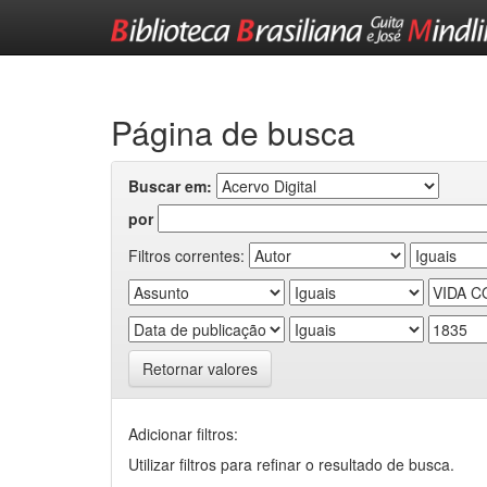
Skip
navigation
Página de busca
Buscar em:
por
Filtros correntes:
Retornar valores
Adicionar filtros:
Utilizar filtros para refinar o resultado de busca.