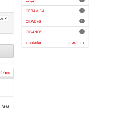
CAÇA
1
CERÂMICA
1
CIDADES
1
CIGANOS
1
< anterior
próximo >
róximo
8-1848