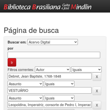
Skip
navigation
Página de busca
Buscar em:
por
Filtros correntes: