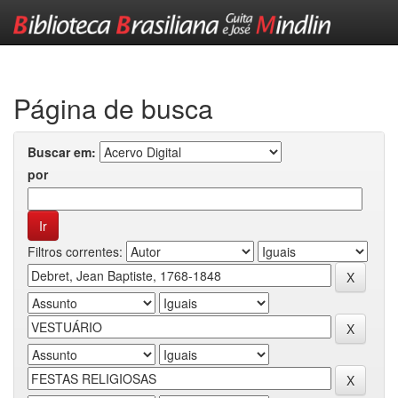
Skip
navigation
Página de busca
Buscar em:
por
Filtros correntes: