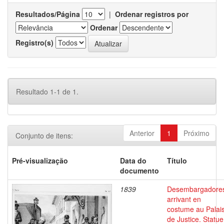
Resultados/Página
|
Ordenar registros por
Ordenar
Registro(s)
Resultado 1-1 de 1.
Anterior
1
Próximo
Conjunto de itens:
Pré-visualização
Data do
Título
documento
1839
Desembargadore
arrivant en
costume au Palai
de Justice. Statue