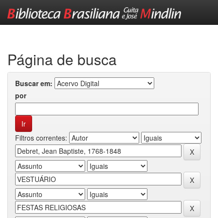
Skip
navigation
Página de busca
Buscar em:
por
Filtros correntes: