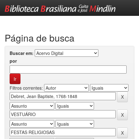
Skip
navigation
Página de busca
Buscar em:
por
Filtros correntes: