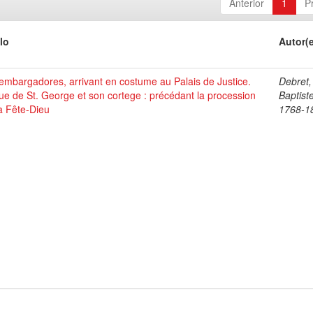
Anterior
1
P
lo
Autor(
mbargadores, arrivant en costume au Palais de Justice.
Debret,
ue de St. George et son cortege : précédant la procession
Baptist
a Fête-Dieu
1768-1