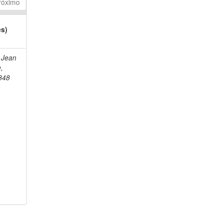
róximo
es)
 Jean
e,
848