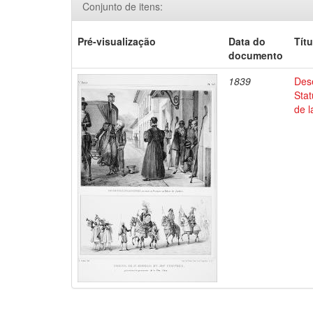
Conjunto de itens:
Pré-visualização
Data do
Títu
documento
1839
Dese
Stat
de l