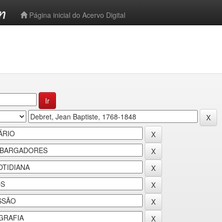
-->
Página inicial do Acervo Digital