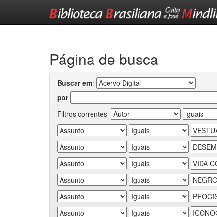
Skip
navigation
Página de busca
Buscar em:
por
Filtros correntes: