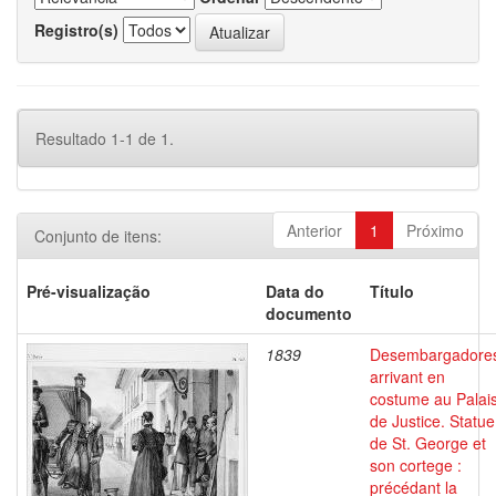
Registro(s)
Resultado 1-1 de 1.
Anterior
1
Próximo
Conjunto de itens:
Pré-visualização
Data do
Título
documento
1839
Desembargadore
arrivant en
costume au Palai
de Justice. Statue
de St. George et
son cortege :
précédant la