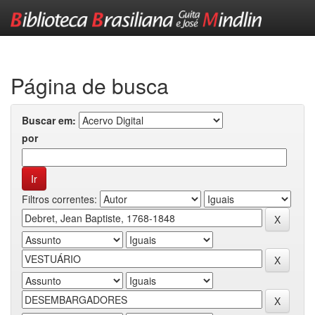
Skip
navigation
Página de busca
Buscar em:
por
Filtros correntes: