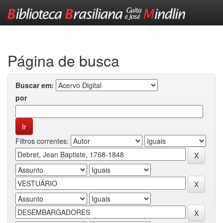
Skip
navigation
Página de busca
Buscar em:
por
Filtros correntes: