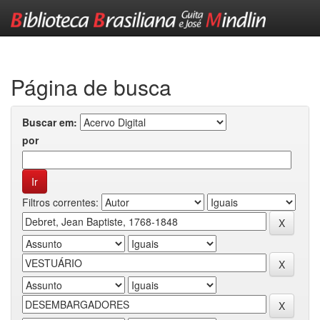
Skip
navigation
Página de busca
Buscar em:
por
Filtros correntes: