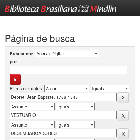
Skip
navigation
Página de busca
Buscar em:
por
Filtros correntes: