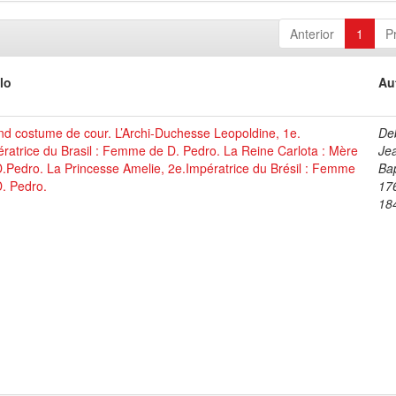
Anterior
1
P
lo
Au
d costume de cour. L’Archi-Duchesse Leopoldine, 1e.
De
ratrice du Brasil : Femme de D. Pedro. La Reine Carlota : Mère
Je
.Pedro. La Princesse Amelie, 2e.Impératrice du Brésil : Femme
Bap
. Pedro.
17
18