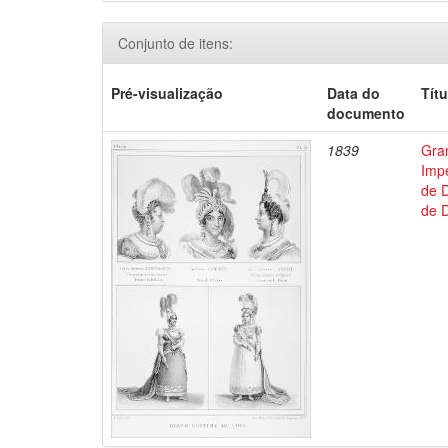
Conjunto de itens:
Pré-visualização
Data do
Títu
documento
1839
Gran
Impé
de D
de D