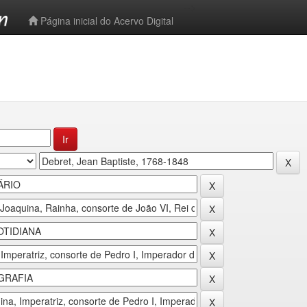
-->
Página inicial do Acervo Digital