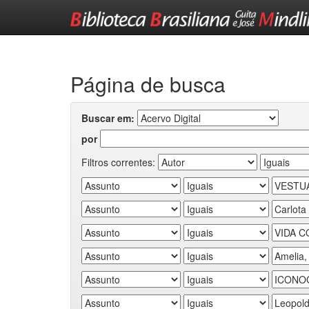
Skip
navigation
Página de busca
Buscar em:
por
Filtros correntes: