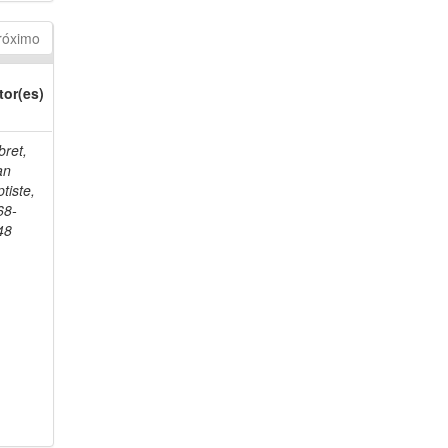
róximo
tor(es)
bret,
an
tiste,
68-
48