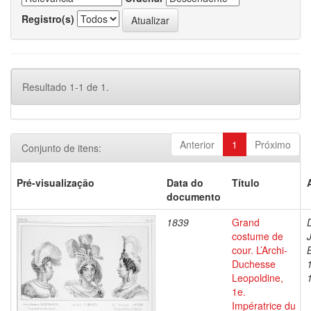
Registro(s)
Resultado 1-1 de 1.
Anterior
1
Próximo
Conjunto de itens:
Pré-visualização
Data do
Título
documento
1839
Grand
costume de
cour. L’Archi-
Duchesse
Leopoldine,
1e.
Impératrice du