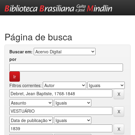
Skip
navigation
Página de busca
Buscar em:
por
Filtros correntes: