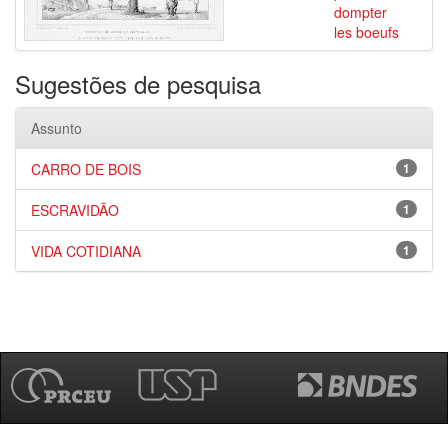
dompter
les boeufs
Sugestões de pesquisa
Assunto
CARRO DE BOIS
1
ESCRAVIDÃO
1
VIDA COTIDIANA
1