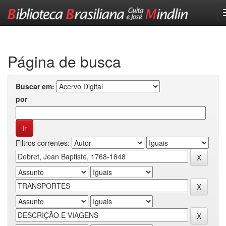
Skip
navigation
Página de busca
Buscar em:
por
Filtros correntes: