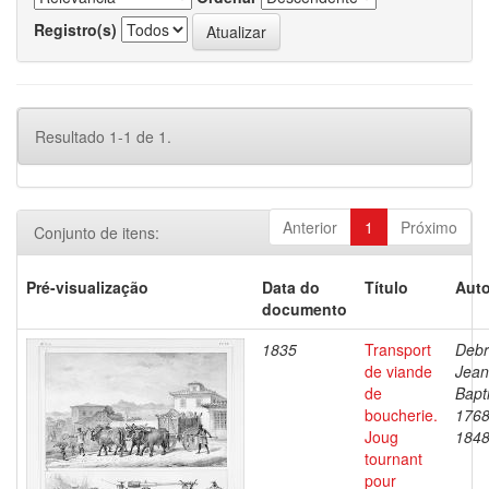
Registro(s)
Resultado 1-1 de 1.
Anterior
1
Próximo
Conjunto de itens:
Pré-visualização
Data do
Título
Auto
documento
1835
Transport
Debr
de viande
Jean
de
Bapti
boucherie.
1768
Joug
184
tournant
pour