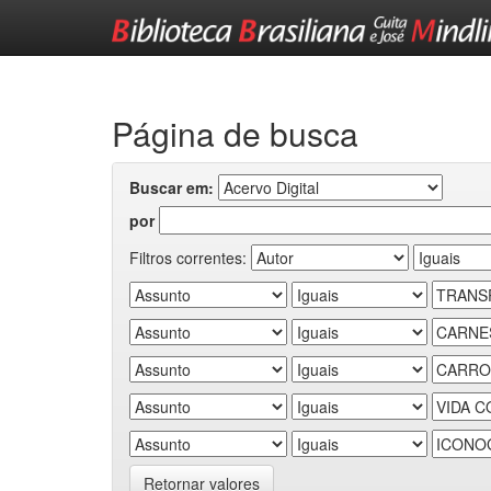
Skip
navigation
Página de busca
Buscar em:
por
Filtros correntes:
Retornar valores