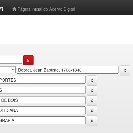
-->
Página inicial do Acervo Digital