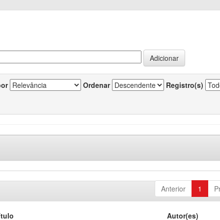
por
Ordenar
Registro(s)
Anterior
1
P
ítulo
Autor(es)