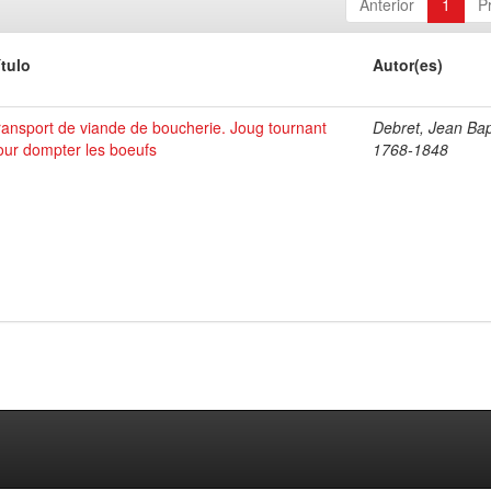
Anterior
1
P
ítulo
Autor(es)
ransport de viande de boucherie. Joug tournant
Debret, Jean Bap
our dompter les boeufs
1768-1848