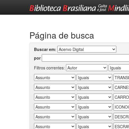
Skip
navigation
Página de busca
Buscar em:
por
Filtros correntes: