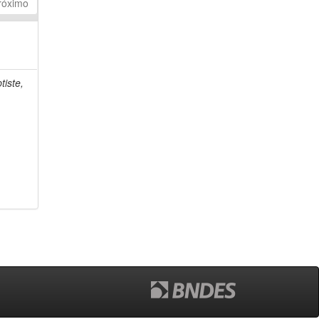
róximo
tiste,