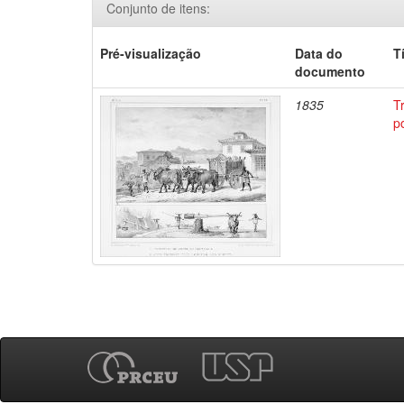
Conjunto de itens:
Pré-visualização
Data do
T
documento
1835
T
p