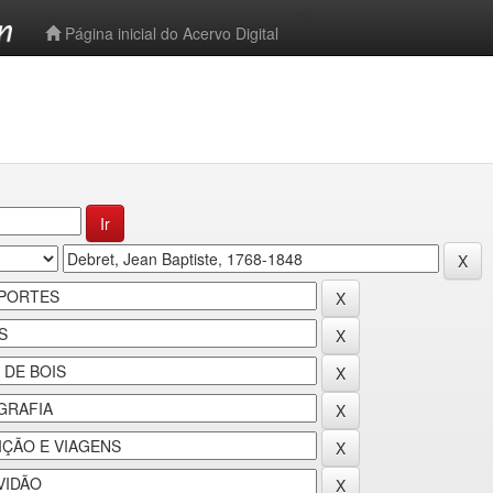
-->
Página inicial do Acervo Digital