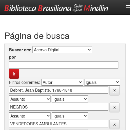
Skip
navigation
Página de busca
Buscar em:
por
Filtros correntes: