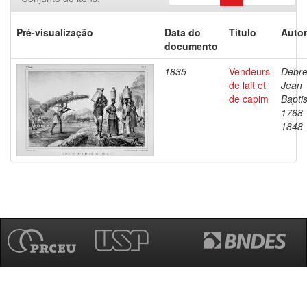
Pré-visualização
Data do
Título
Autor
documento
1835
Vendeurs
Debre
de lait et
Jean
de capim
Baptis
1768-
1848