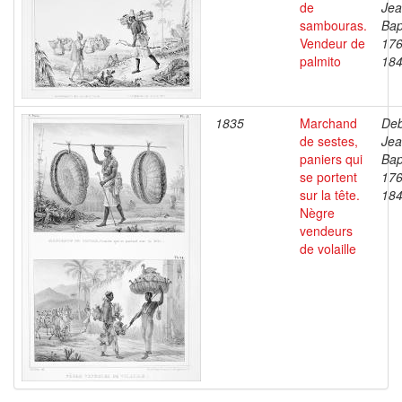
de
Je
sambouras.
Bap
Vendeur de
176
palmito
18
1835
Marchand
Deb
de sestes,
Je
paniers qui
Bap
se portent
176
sur la tête.
18
Nègre
vendeurs
de volaille