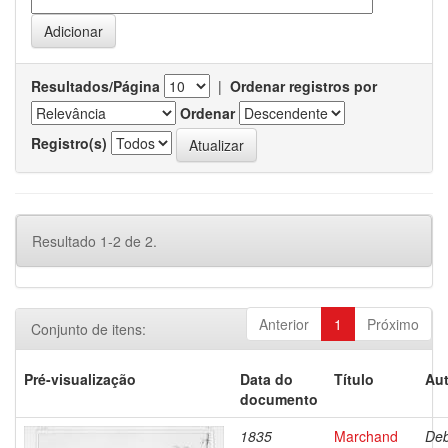
Resultados/Página
|
Ordenar registros por
Ordenar
Registro(s)
Resultado 1-2 de 2.
Anterior
1
Próximo
Conjunto de itens:
Pré-visualização
Data do
Título
Aut
documento
1835
Marchand
Deb