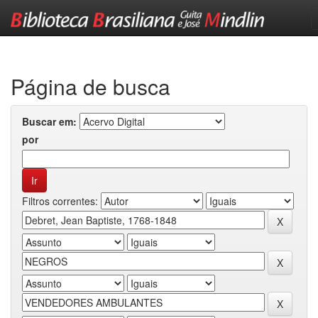
Skip
navigation
Página de busca
Buscar em:
por
Filtros correntes: