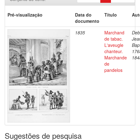
Pré-visualização
Data do
Título
Aut
documento
1835
Marchand
Deb
de tabac.
Jea
L'aveugle
Bapt
chanteur.
176
Marchande
184
de
pandelos
Sugestões de pesquisa