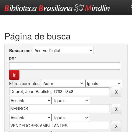
Skip
navigation
Página de busca
Buscar em:
por
Filtros correntes: