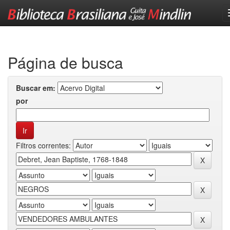
Skip
navigation
Página de busca
Buscar em:
por
Filtros correntes: