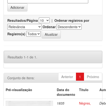
Resultados/Página
|
Ordenar registros por
Ordenar
Registro(s)
Resultado 1-1 de 1.
Anterior
1
Próximo
Conjunto de itens:
Pré-visualização
Data do
Título
Aut
documento
1835
Nègres,
Debr