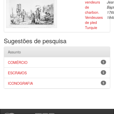
vendeurs
Jea
de
Bapt
charbon.
176
Vendeuses
184
de pled
Turquie
Sugestões de pesquisa
Assunto
COMÉRCIO
1
ESCRAVOS
1
ICONOGRAFIA
1