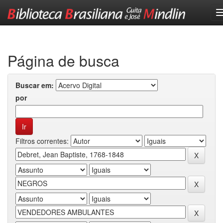
Skip
navigation
Página de busca
Buscar em:
por
Filtros correntes: