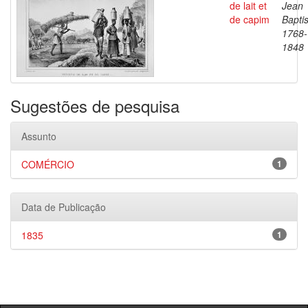
de lait et
Jean
de capim
Baptis
1768-
1848
Sugestões de pesquisa
Assunto
COMÉRCIO
1
Data de Publicação
1835
1