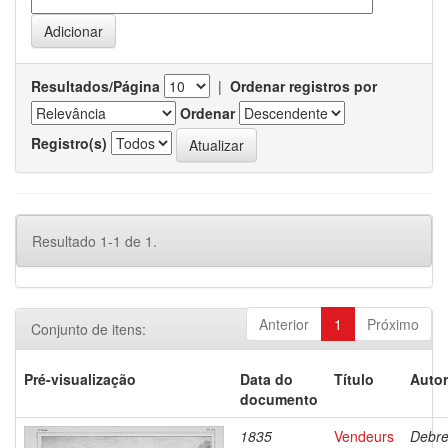
Resultados/Página
|
Ordenar registros por
Ordenar
Registro(s)
Resultado 1-1 de 1.
Anterior
1
Próximo
Conjunto de itens:
Pré-visualização
Data do
Título
Autor
documento
1835
Vendeurs
Debre