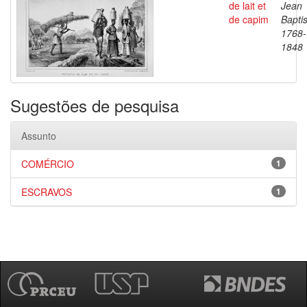
de lait et
Jean
de capim
Baptis
1768-
1848
Sugestões de pesquisa
Assunto
COMÉRCIO
1
ESCRAVOS
1