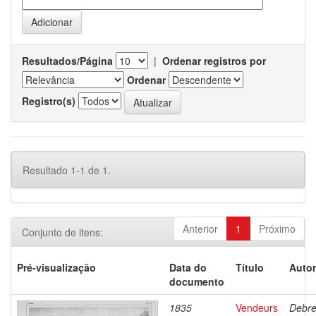
Resultados/Página
|
Ordenar registros por
Ordenar
Registro(s)
Resultado 1-1 de 1.
Anterior
1
Próximo
Conjunto de itens:
Pré-visualização
Data do
Título
Autor
documento
1835
Vendeurs
Debre