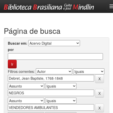
Skip
navigation
Página de busca
Buscar em:
por
Filtros correntes: