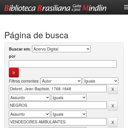
Skip
navigation
Página de busca
Buscar em:
por
Filtros correntes: