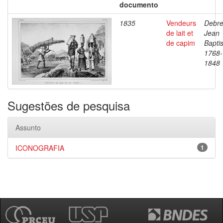
documento
1835
Vendeurs
Debre
de lait et
Jean
de capim
Baptis
1768-
1848
Sugestões de pesquisa
Assunto
ICONOGRAFIA
1