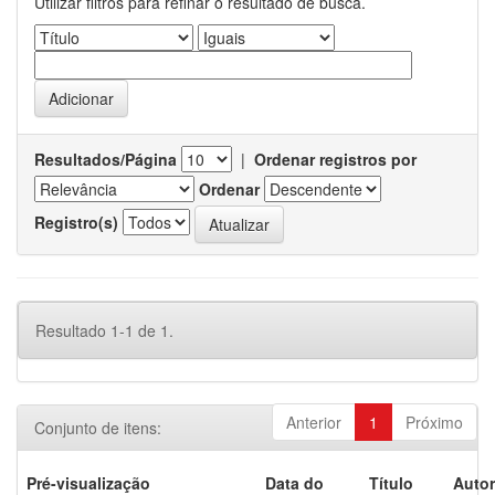
Utilizar filtros para refinar o resultado de busca.
Resultados/Página
|
Ordenar registros por
Ordenar
Registro(s)
Resultado 1-1 de 1.
Anterior
1
Próximo
Conjunto de itens:
Pré-visualização
Data do
Título
Autor