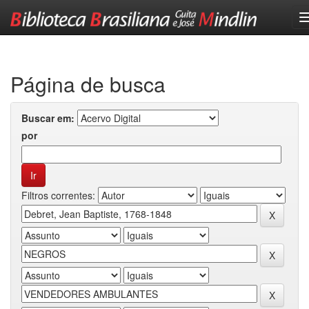
Skip
navigation
Página de busca
Buscar em:
por
Filtros correntes: