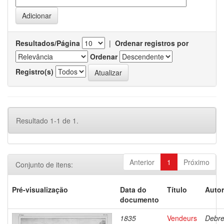
Resultados/Página
|
Ordenar registros por
Ordenar
Registro(s)
Resultado 1-1 de 1.
Anterior
1
Próximo
Conjunto de itens:
Pré-visualização
Data do
Título
Autor
documento
1835
Vendeurs
Debre