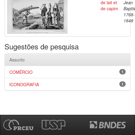
de lait et
Jean
de capim
Baptis
1768-
1848
Sugestões de pesquisa
Assunto
COMÉRCIO
1
ICONOGRAFIA
1