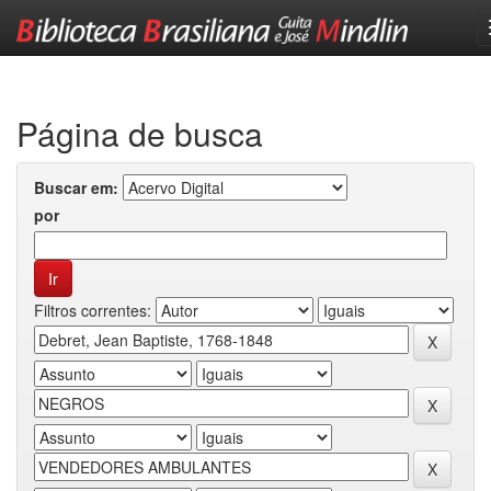
Skip
navigation
Página de busca
Buscar em:
por
Filtros correntes: