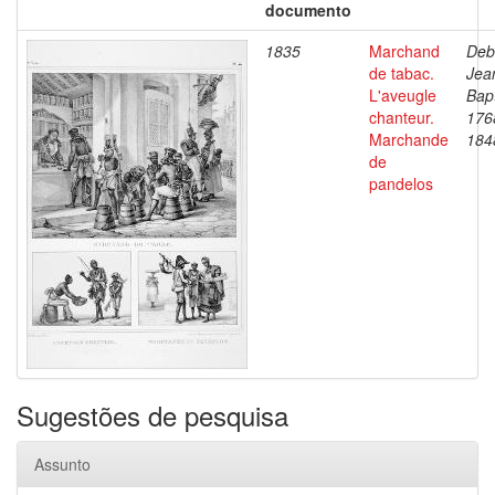
documento
1835
Marchand
Deb
de tabac.
Jea
L'aveugle
Bapt
chanteur.
176
Marchande
184
de
pandelos
Sugestões de pesquisa
Assunto