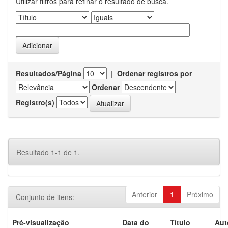
Utilizar filtros para refinar o resultado de busca.
Resultados/Página
|
Ordenar registros por
Ordenar
Registro(s)
Resultado 1-1 de 1.
Anterior
1
Próximo
Conjunto de itens:
Pré-visualização
Data do
Título
Aut