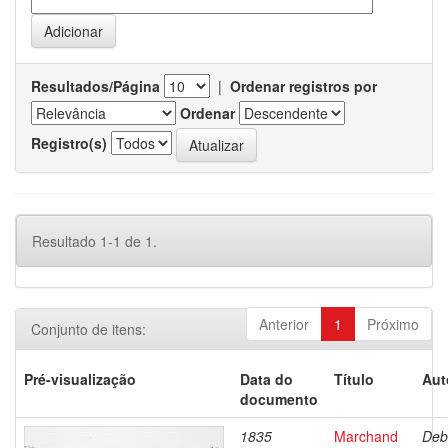
Resultados/Página
|
Ordenar registros por
Ordenar
Registro(s)
Resultado 1-1 de 1.
Anterior
1
Próximo
Conjunto de itens:
Pré-visualização
Data do
Título
Aut
documento
1835
Marchand
Deb