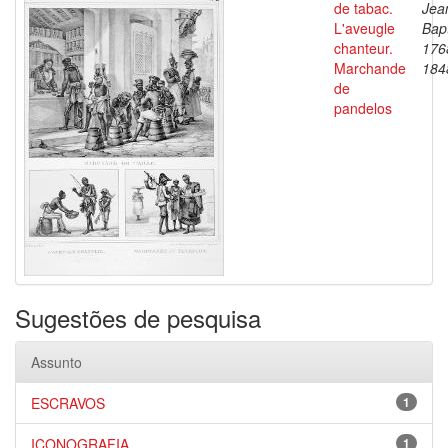
de tabac.
Jea
L'aveugle
Bapt
chanteur.
176
Marchande
184
de
pandelos
Sugestões de pesquisa
Assunto
ESCRAVOS
1
ICONOGRAFIA
1