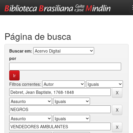
Skip
navigation
Página de busca
Buscar em:
por
Filtros correntes: