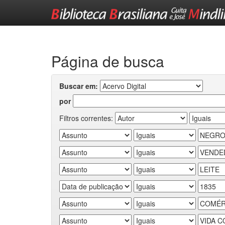
Skip
navigation
Página de busca
Buscar em:
por
Filtros correntes: