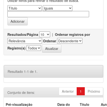
Utilizar filtros para refinar o resultado de busca.
Resultados/Página
|
Ordenar registros por
Ordenar
Registro(s)
Resultado 1-1 de 1.
Anterior
1
Próximo
Conjunto de itens:
Pré-visualização
Data do
Título
Aut