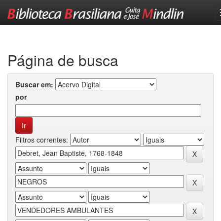
Skip
navigation
Página de busca
Buscar em:
por
Filtros correntes: