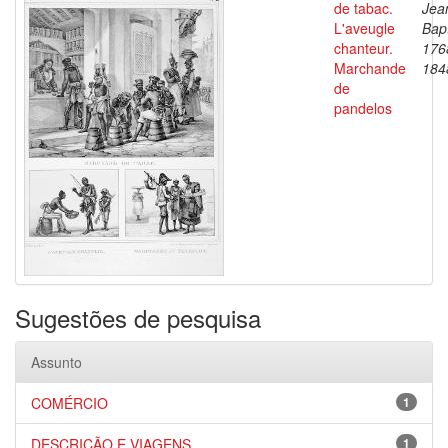
de tabac.
Jea
L'aveugle
Bapt
chanteur.
176
Marchande
184
de
pandelos
Sugestões de pesquisa
Assunto
COMÉRCIO
1
DESCRIÇÃO E VIAGENS
1