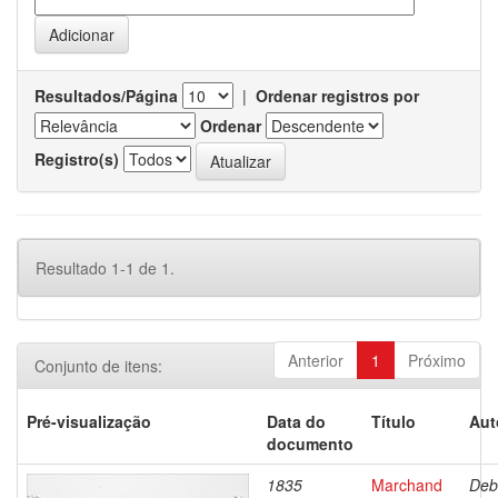
Resultados/Página
|
Ordenar registros por
Ordenar
Registro(s)
Resultado 1-1 de 1.
Anterior
1
Próximo
Conjunto de itens:
Pré-visualização
Data do
Título
Aut
documento
1835
Marchand
Deb