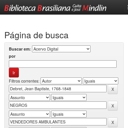
Skip
navigation
Página de busca
Buscar em:
por
Filtros correntes: