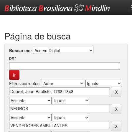
Skip
navigation
Página de busca
Buscar em:
por
Filtros correntes: