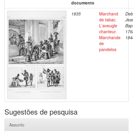
documento
1835
Marchand
Deb
de tabac.
Jea
L'aveugle
Bapt
chanteur.
176
Marchande
184
de
pandelos
Sugestões de pesquisa
Assunto