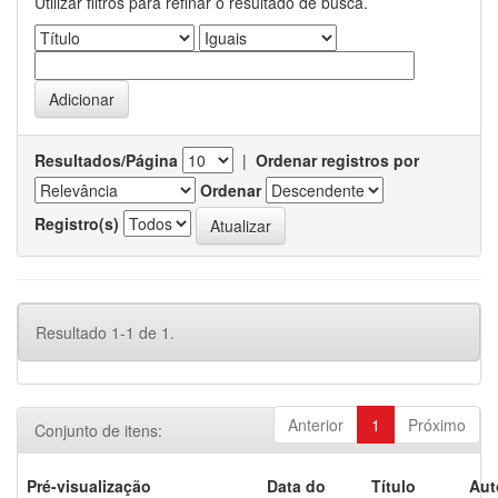
Utilizar filtros para refinar o resultado de busca.
Resultados/Página
|
Ordenar registros por
Ordenar
Registro(s)
Resultado 1-1 de 1.
Anterior
1
Próximo
Conjunto de itens:
Pré-visualização
Data do
Título
Aut