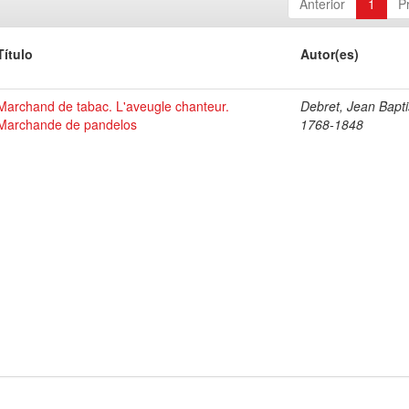
Anterior
1
P
Título
Autor(es)
Marchand de tabac. L'aveugle chanteur.
Debret, Jean Bapti
Marchande de pandelos
1768-1848