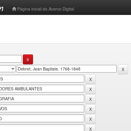
-->
Página inicial do Acervo Digital