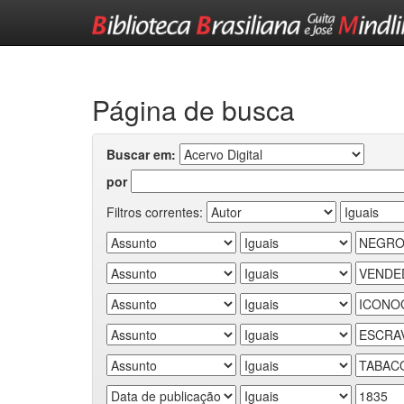
Skip
navigation
Página de busca
Buscar em:
por
Filtros correntes: