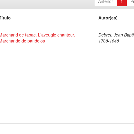
Anterior
1
P
Título
Autor(es)
Marchand de tabac. L'aveugle chanteur.
Debret, Jean Bapti
Marchande de pandelos
1768-1848