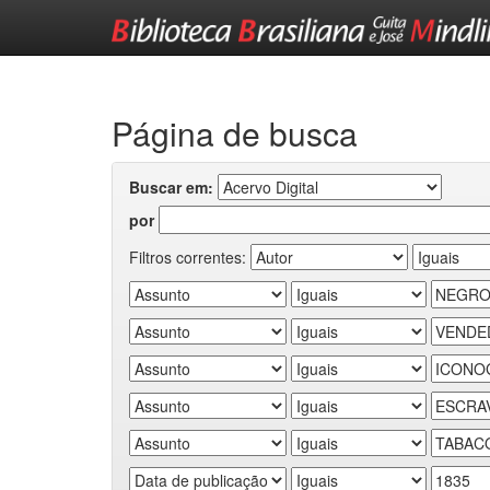
Skip
navigation
Página de busca
Buscar em:
por
Filtros correntes: