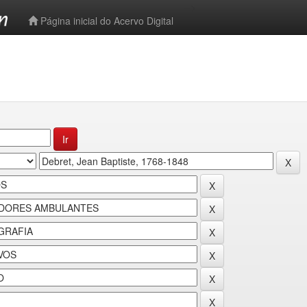
-->
Página inicial do Acervo Digital