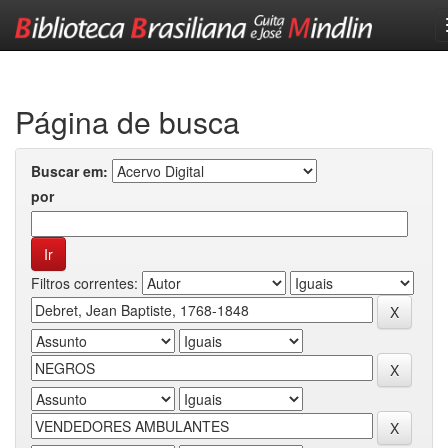
Skip
navigation
Página de busca
Buscar em:
por
Filtros correntes: