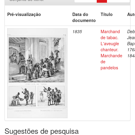
Pré-visualização
Data do
Título
Aut
documento
1835
Marchand
Deb
de tabac.
Jea
L'aveugle
Bapt
chanteur.
176
Marchande
184
de
pandelos
Sugestões de pesquisa