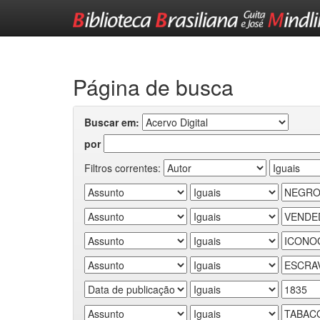
Skip
navigation
Página de busca
Buscar em:
por
Filtros correntes: