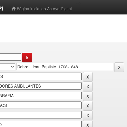
-->
Página inicial do Acervo Digital