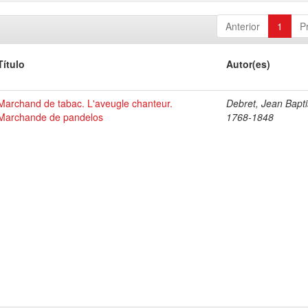
Anterior
1
P
Título
Autor(es)
Marchand de tabac. L'aveugle chanteur.
Debret, Jean Bapti
Marchande de pandelos
1768-1848