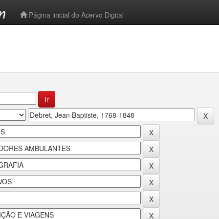
-->
Página inicial do Acervo Digital