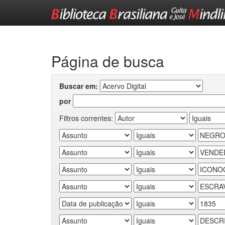
Skip
navigation
Página de busca
Buscar em:
por
Filtros correntes: