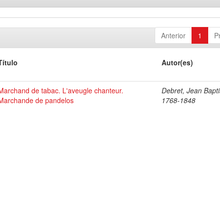
Anterior
1
P
Título
Autor(es)
Marchand de tabac. L'aveugle chanteur.
Debret, Jean Bapti
Marchande de pandelos
1768-1848