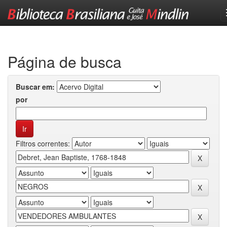
Skip
navigation
Página de busca
Buscar em:
por
Filtros correntes: