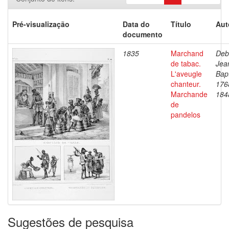
Pré-visualização
Data do
Título
Aut
documento
1835
Marchand
Deb
de tabac.
Jea
L'aveugle
Bapt
chanteur.
176
Marchande
184
de
pandelos
Sugestões de pesquisa