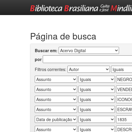
Skip
navigation
Página de busca
Buscar em:
por
Filtros correntes: