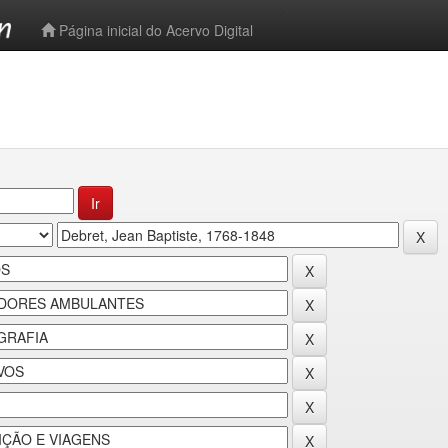
-->
Página inicial do Acervo Digital