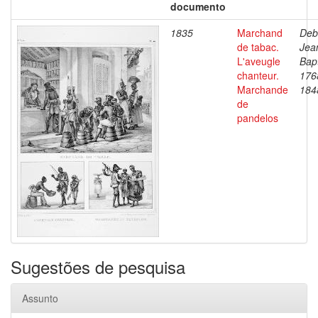
documento
1835
Marchand
Deb
de tabac.
Jea
L'aveugle
Bapt
chanteur.
176
Marchande
184
de
pandelos
Sugestões de pesquisa
Assunto