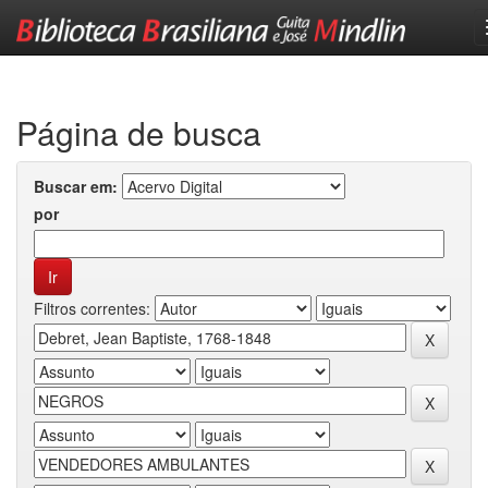
Skip
navigation
Página de busca
Buscar em:
por
Filtros correntes: