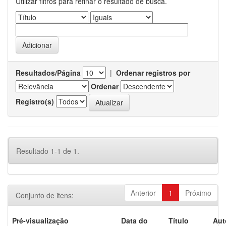
Utilizar filtros para refinar o resultado de busca.
Resultados/Página
|
Ordenar registros por
Ordenar
Registro(s)
Resultado 1-1 de 1.
Anterior
1
Próximo
Conjunto de itens:
Pré-visualização
Data do
Título
Aut