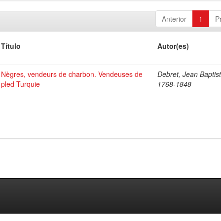
Anterior
1
P
Título
Autor(es)
Nègres, vendeurs de charbon. Vendeuses de
Debret, Jean Baptist
pled Turquie
1768-1848