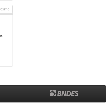
róximo
e,