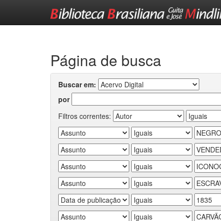
Skip
navigation
Página de busca
Buscar em:
por
Filtros correntes: