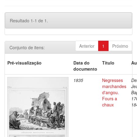
Resultado 1-1 de 1.
Anterior
1
Próximo
Conjunto de itens:
Pré-visualização
Data do
Título
Au
documento
1835
Negresses
De
marchandes
Je
d'angou.
Bap
Fours a
17
chaux
18