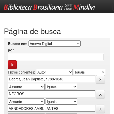
Skip
navigation
Página de busca
Buscar em:
por
Filtros correntes: