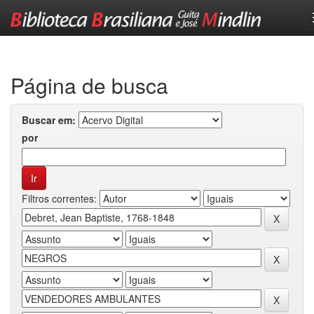
Skip
navigation
Página de busca
Buscar em:
por
Filtros correntes: