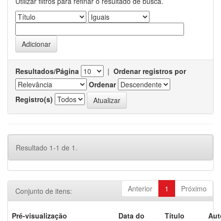
Utilizar filtros para refinar o resultado de busca.
Resultados/Página
|
Ordenar registros por
Ordenar
Registro(s)
Resultado 1-1 de 1.
Anterior
1
Próximo
Conjunto de itens:
Pré-visualização
Data do
Título
Aut