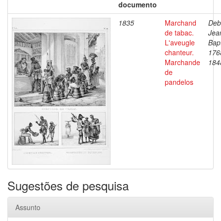
documento
1835
Marchand
Deb
de tabac.
Jea
L'aveugle
Bapt
chanteur.
176
Marchande
184
de
pandelos
Sugestões de pesquisa
Assunto