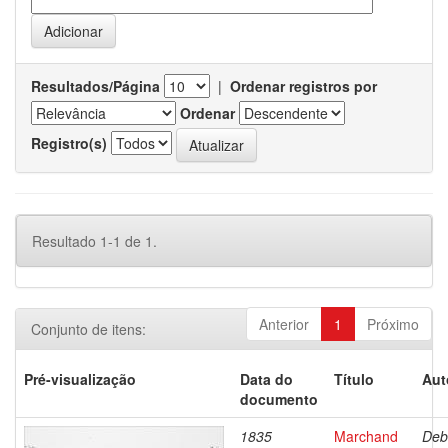
Resultados/Página
|
Ordenar registros por
Ordenar
Registro(s)
Resultado 1-1 de 1.
Anterior
1
Próximo
Conjunto de itens:
Pré-visualização
Data do
Título
Aut
documento
1835
Marchand
Deb