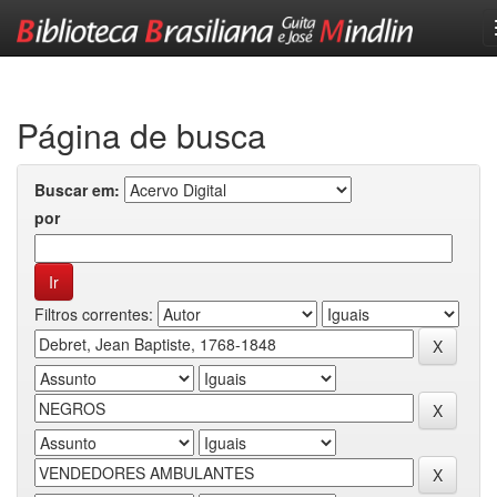
Skip
navigation
Página de busca
Buscar em:
por
Filtros correntes: