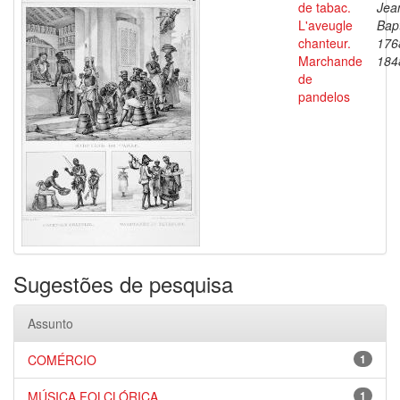
de tabac.
Jea
L'aveugle
Bapt
chanteur.
176
Marchande
184
de
pandelos
Sugestões de pesquisa
Assunto
COMÉRCIO
1
MÚSICA FOLCLÓRICA
1