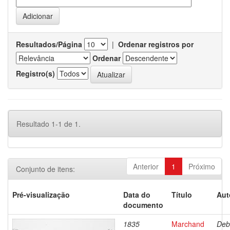
Resultados/Página
|
Ordenar registros por
Ordenar
Registro(s)
Resultado 1-1 de 1.
Anterior
1
Próximo
Conjunto de itens:
Pré-visualização
Data do
Título
Aut
documento
1835
Marchand
Deb