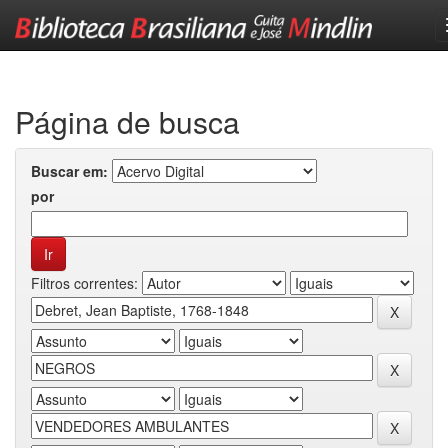
Skip
navigation
Página de busca
Buscar em:
por
Filtros correntes: