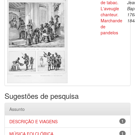
de tabac.
Jea
L'aveugle
Bapt
chanteur.
176
Marchande
184
de
pandelos
Sugestões de pesquisa
Assunto
DESCRIÇÃO E VIAGENS
1
MÚSICA FOLCLÓRICA
1