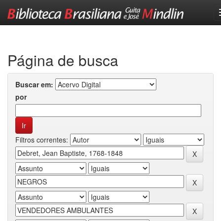
Skip
navigation
Página de busca
Buscar em:
por
Filtros correntes: