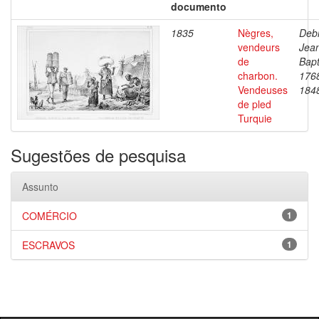
documento
1835
Nègres,
Debr
vendeurs
Jea
de
Bapt
charbon.
176
Vendeuses
184
de pled
Turquie
Sugestões de pesquisa
Assunto
COMÉRCIO
1
ESCRAVOS
1