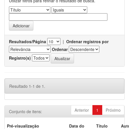
Utilizar filtros para refinar o resultado de busca.
Resultados/Página
|
Ordenar registros por
Ordenar
Registro(s)
Resultado 1-1 de 1.
Anterior
1
Próximo
Conjunto de itens:
Pré-visualização
Data do
Título
Aut