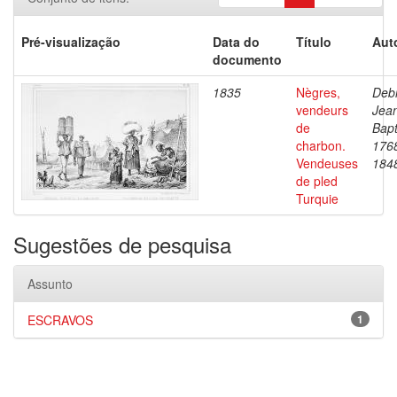
Pré-visualização
Data do
Título
Aut
documento
1835
Nègres,
Debr
vendeurs
Jea
de
Bapt
charbon.
176
Vendeuses
184
de pled
Turquie
Sugestões de pesquisa
Assunto
ESCRAVOS
1