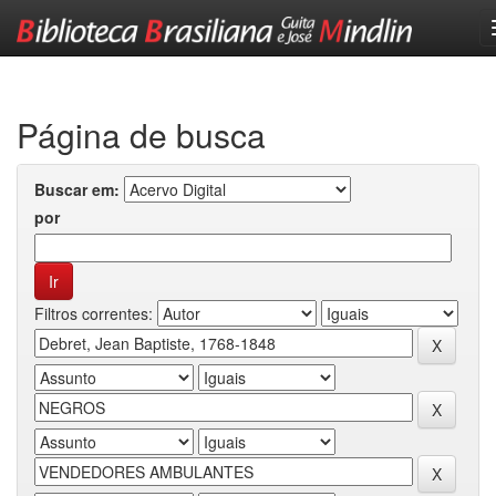
Skip
navigation
Página de busca
Buscar em:
por
Filtros correntes: