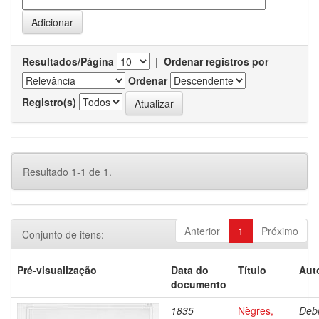
Resultados/Página
|
Ordenar registros por
Ordenar
Registro(s)
Resultado 1-1 de 1.
Anterior
1
Próximo
Conjunto de itens:
Pré-visualização
Data do
Título
Aut
documento
1835
Nègres,
Debr