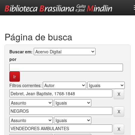
Skip
navigation
Página de busca
Buscar em:
por
Filtros correntes: