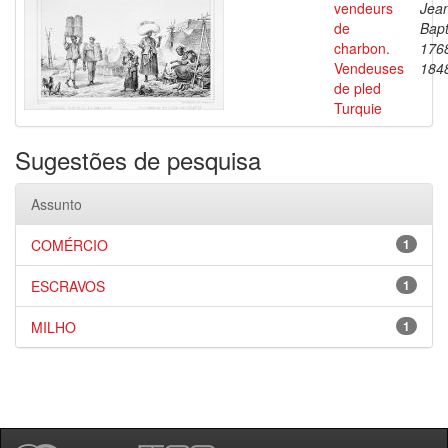
vendeurs
Jea
de
Bapt
charbon.
176
Vendeuses
184
de pled
Turquie
Sugestões de pesquisa
Assunto
COMÉRCIO
1
ESCRAVOS
1
MILHO
1