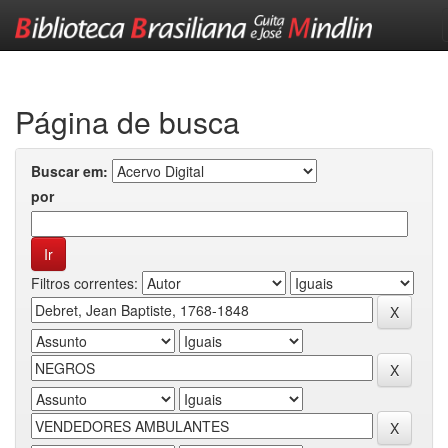
Skip
navigation
Página de busca
Buscar em:
por
Filtros correntes: