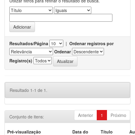
Utilizar filtros para refinar o resultado de busca.
Resultados/Página
|
Ordenar registros por
Ordenar
Registro(s)
Resultado 1-1 de 1.
Anterior
1
Próximo
Conjunto de itens:
Pré-visualização
Data do
Título
Au