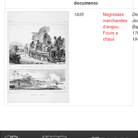
documento
1835
Negresses
De
marchandes
Je
d'angou.
Bap
Fours a
17
chaux
18