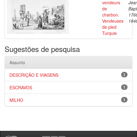
vendeurs
Jea
de
Bapt
charbon.
176
Vendeuses
184
de pled
Turquie
Sugestões de pesquisa
Assunto
DESCRIÇÃO E VIAGENS
1
ESCRAVOS
1
MILHO
1