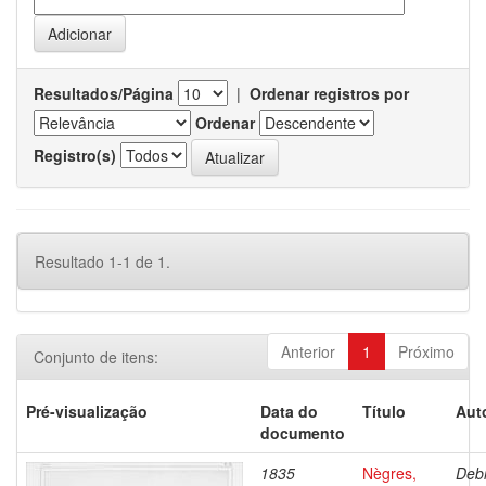
Resultados/Página
|
Ordenar registros por
Ordenar
Registro(s)
Resultado 1-1 de 1.
Anterior
1
Próximo
Conjunto de itens:
Pré-visualização
Data do
Título
Aut
documento
1835
Nègres,
Debr