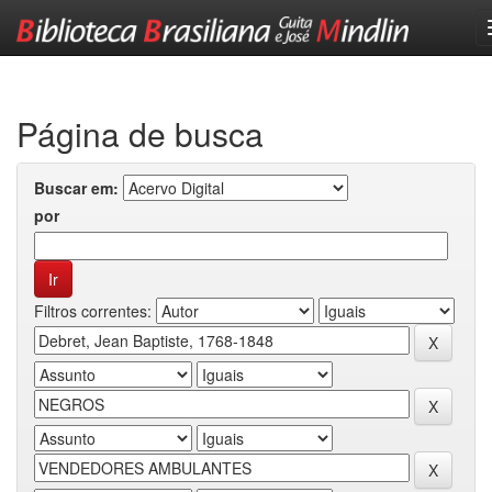
Skip
navigation
Página de busca
Buscar em:
por
Filtros correntes: