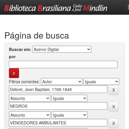
Skip
navigation
Página de busca
Buscar em:
por
Filtros correntes: