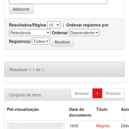
Resultados/Página
|
Ordenar registros por
Ordenar
Registro(s)
Resultado 1-1 de 1.
Anterior
1
Próximo
Conjunto de itens:
Pré-visualização
Data do
Título
Aut
documento
1835
Nègres,
Debr