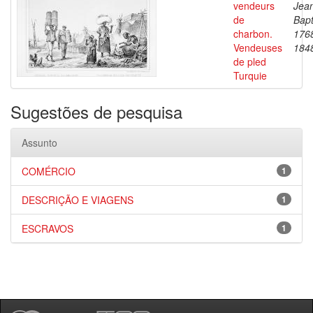
vendeurs
Jea
de
Bapt
charbon.
176
Vendeuses
184
de pled
Turquie
Sugestões de pesquisa
Assunto
COMÉRCIO
1
DESCRIÇÃO E VIAGENS
1
ESCRAVOS
1