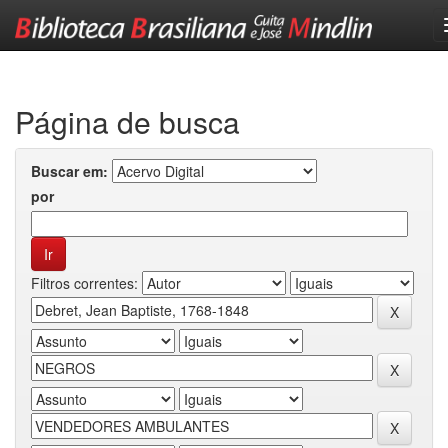
Skip
navigation
Página de busca
Buscar em:
por
Filtros correntes: