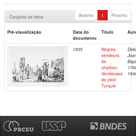
Anterior
1
Próximo
Conjunto de itens:
Pré-visualização
Data do
Título
Aut
documento
1835
Nègres,
Debr
vendeurs
Jea
de
Bapt
charbon.
176
Vendeuses
184
de pled
Turquie